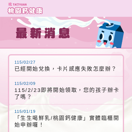
跳
到
主
要
內
容
115/02/27
已經開始兌換，卡片感應失敗怎麼辦？
115/02/09
115/2/23即將開始領取，您的孩子辦卡
了嗎？
115/01/19
「生生喝鮮乳/桃園鈣健康」實體臨櫃開
始申辦囉！